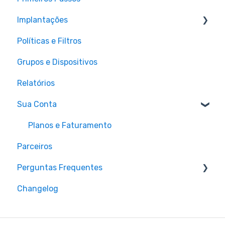
Implantações
Políticas e Filtros
Roteadores
Grupos e Dispositivos
Firewalls
Relatórios
Servidores
Sua Conta
Computadores
Smartphones
Planos e Faturamento
Parceiros
Navegadores
Perguntas Frequentes
Geral
Changelog
Geral
Windows