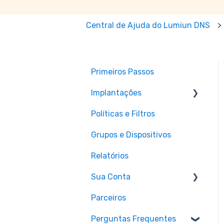
Central de Ajuda do Lumiun DNS
Primeiros Passos
Implantações
Políticas e Filtros
Roteadores
Grupos e Dispositivos
Firewalls
Relatórios
Servidores
Sua Conta
Computadores
Parceiros
Smartphones
Planos e Faturamento
Perguntas Frequentes
Navegadores