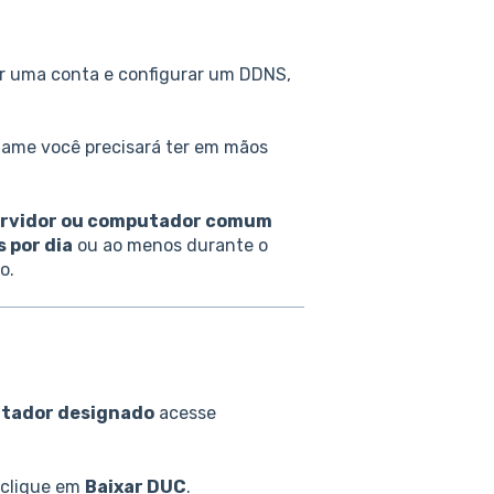
iar uma conta e configurar um DDNS,
.
name você precisará ter em mãos
rvidor ou computador comum
 por dia
ou ao menos durante o
lo.
utador designado
acesse
 clique em
Baixar DUC
.