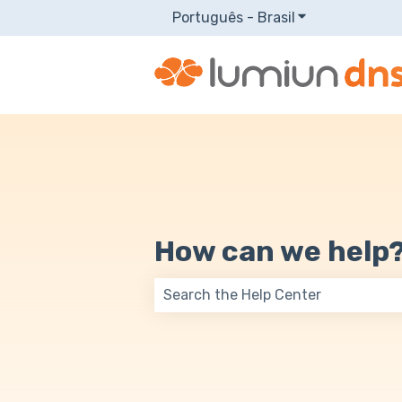
Português - Brasil
Mostrar submen
How can we help
Não há sugestões porque o campo