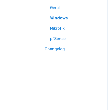
Geral
Geral
Windows
MikroTik
pfSense
Changelog