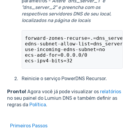
parâmetros -
Altere "dns_server_1" e
"dns_server_2" e preencha com os
respectivos servidores DNS de seu local,
localizados na página de locais
forward-zones-recurse=.=dns_server_1
edns-subnet-allow-list=dns_server_1;
use-incoming-edns-subnet=no
ecs-add-for=0.0.0.0/0
ecs-ipv4-bits=32
Reinicie o serviço PowerDNS Recursor.
Pronto!
Agora você já pode visualizar os
relatórios
no seu painel do Lumiun DNS e também definir as
regras da
Política
.
Primeiros Passos